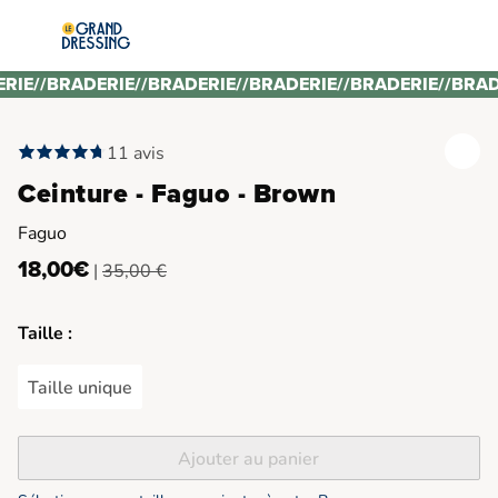
ERIE
//
BRADERIE
//
BRADERIE
//
BRADERIE
//
BRADERIE
//
BRAD
11 avis
Ceinture - Faguo - Brown
Faguo
18,00€
|
35,00 €
Taille :
Taille unique
Ajouter au panier