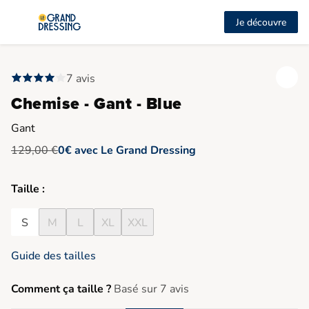
Je découvre
7 avis
Chemise - Gant - Blue
Gant
129,00 €
0€ avec Le Grand Dressing
Taille :
S
M
L
XL
XXL
Guide des tailles
Comment ça taille ?
Basé sur 7 avis