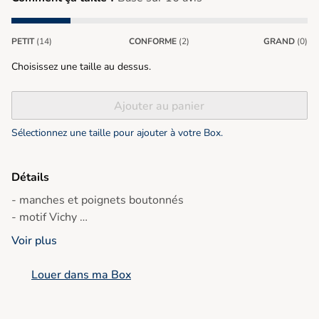
PETIT
(14)
CONFORME
(2)
GRAND
(0)
Choisissez une taille au dessus.
Ajouter au panier
Sélectionnez une taille pour ajouter à votre Box.
Détails
- manches et poignets boutonnés
- motif Vichy
- poche plaquée poitrine gauche
Voir plus
- aigle doré signature de Lyle & Scott
Ref : LW1114V W345 Sesame
Louer dans ma Box