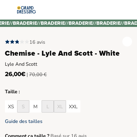
ERIE
//
BRADERIE
//
BRADERIE
//
BRADERIE
//
BRADERIE
//
BRAD
16 avis
Chemise - Lyle And Scott - White
Lyle And Scott
26,00€
|
70,00 €
Taille :
XS
S
M
L
XL
XXL
Guide des tailles
Comment ça taille ?
Basé sur 16 avis