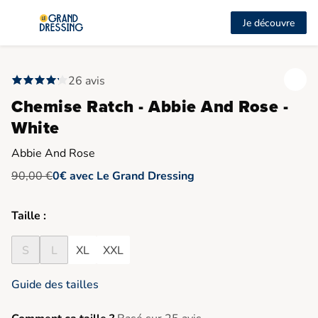
Je découvre
26 avis
Chemise Ratch - Abbie And Rose -
White
Abbie And Rose
90,00 €
0€ avec Le Grand Dressing
Taille :
S
L
XL
XXL
Guide des tailles