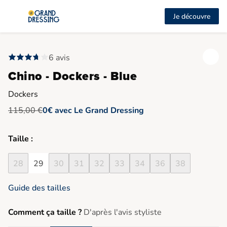
Je découvre
6 avis
Chino - Dockers - Blue
Dockers
115,00 €
0€ avec Le Grand Dressing
Taille :
28
29
30
31
32
33
34
36
38
Guide des tailles
Comment ça taille ?
D'après l'avis styliste