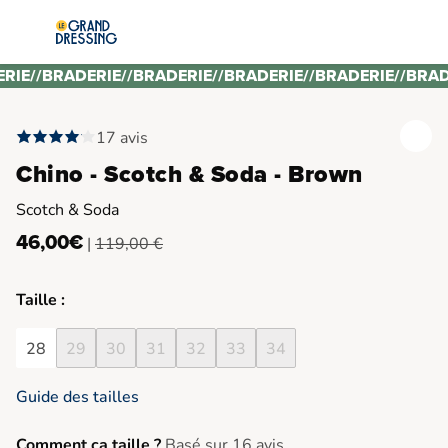
ERIE
//
BRADERIE
//
BRADERIE
//
BRADERIE
//
BRADERIE
//
BRAD
17 avis
Chino - Scotch & Soda - Brown
Scotch & Soda
46,00€
|
119,00 €
Taille :
28
29
30
31
32
33
34
Guide des tailles
Comment ça taille ?
Basé sur 16 avis