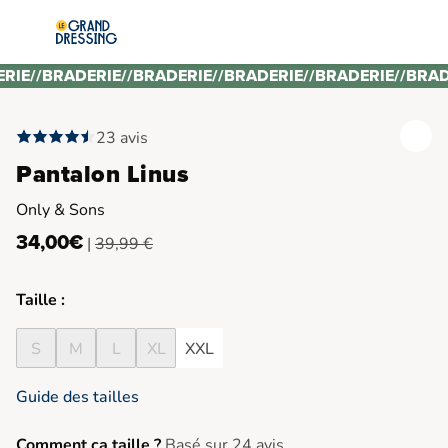
ERIE
//
BRADERIE
//
BRADERIE
//
BRADERIE
//
BRADERIE
//
BRAD
23 avis
Pantalon Linus
Only & Sons
34,00€
|
39,99 €
Taille :
S
M
L
XL
XXL
Guide des tailles
Comment ça taille ?
Basé sur 24 avis