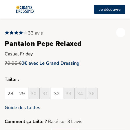
Je découvre
33 avis
Pantalon Pepe Relaxed
Casual Friday
79,95 €
0€ avec Le Grand Dressing
Taille :
28
29
30
31
32
33
34
36
Guide des tailles
Comment ça taille ?
Basé sur 31 avis