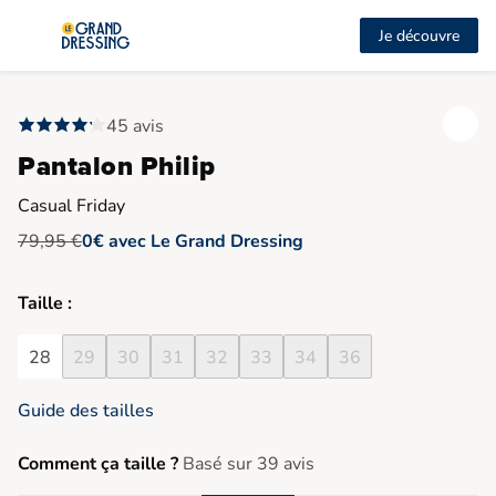
Je découvre
45 avis
Pantalon Philip
Casual Friday
79,95 €
0€ avec Le Grand Dressing
Taille :
28
29
30
31
32
33
34
36
Guide des tailles
Comment ça taille ?
Basé sur 39 avis