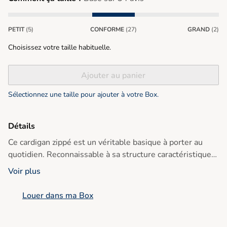
PETIT
(5)
CONFORME
(27)
GRAND
(2)
Choisissez votre taille habituelle.
Ajouter au panier
Sélectionnez une taille pour ajouter à votre Box.
Détails
Ce cardigan zippé est un véritable basique à porter au
quotidien. Reconnaissable à sa structure caractéristique,
il est tricoté en 100 % coton avec des fils torsadés, ce qui
Voir plus
lui confère un toucher lourd et luxueux.
- Fermeture éclair sur le devant
Louer dans ma Box
- Manches longues avec poignets ajustés
- Bordures côtelées