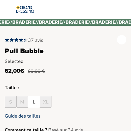
ERIE
//
BRADERIE
//
BRADERIE
//
BRADERIE
//
BRADERIE
//
BRAD
37 avis
Pull Bubble
Selected
62,00€
|
69,99 €
Taille :
S
M
L
XL
Guide des tailles
Comment ça taille ?
Basé sur 34 avis