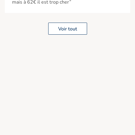
mais à 62€ il est trop cher”
Voir tout
Ajouté à “”
Ajouté à la wishlist
Ajouter à une liste
Voir
Services
Social