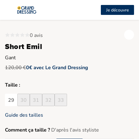
Je découvre
0 avis
Short Emil
Gant
120,00 €
0€ avec Le Grand Dressing
Taille :
29
30
31
32
33
Guide des tailles
Comment ça taille ?
D'après l'avis styliste