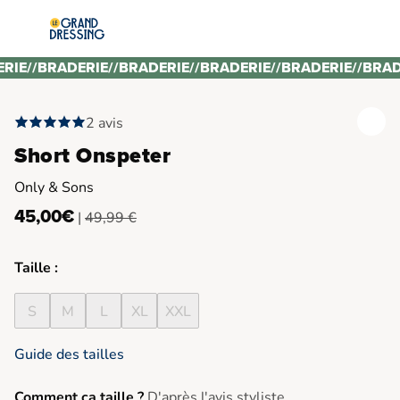
ERIE
//
BRADERIE
//
BRADERIE
//
BRADERIE
//
BRADERIE
//
BRAD
2 avis
Short Onspeter
Only & Sons
45,00€
|
49,99 €
Taille :
S
M
L
XL
XXL
Guide des tailles
Comment ça taille ?
D'après l'avis styliste