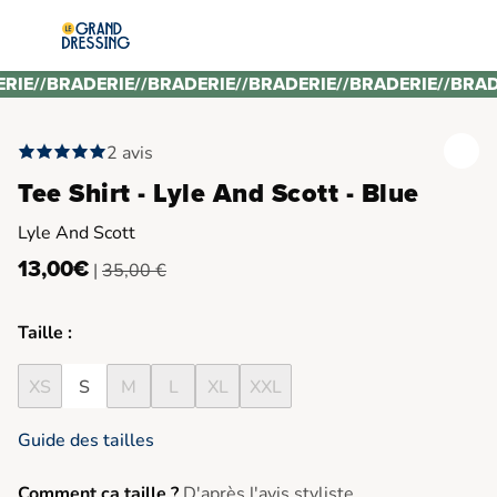
ERIE
//
BRADERIE
//
BRADERIE
//
BRADERIE
//
BRADERIE
//
BRAD
2 avis
Tee Shirt - Lyle And Scott - Blue
Lyle And Scott
13,00€
|
35,00 €
Taille :
XS
S
M
L
XL
XXL
Guide des tailles
Comment ça taille ?
D'après l'avis styliste