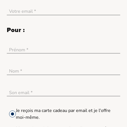
Votre email *
no_error
Pour :
Prénom *
no_error
Nom *
no_error
Son email *
no_error
Je reçois ma carte cadeau par email et je l'offre
moi-même.