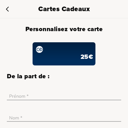
Cartes Cadeaux
Personnalisez votre carte
25€
De la part de :
Prénom *
no_error
Nom *
no_error